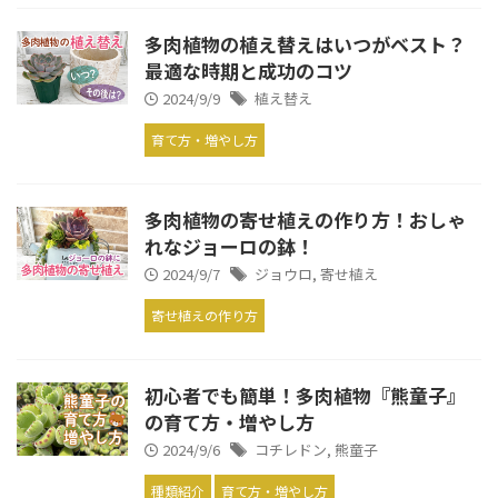
多肉植物の植え替えはいつがベスト？
最適な時期と成功のコツ
2024/9/9
植え替え
育て方・増やし方
多肉植物の寄せ植えの作り方！おしゃ
れなジョーロの鉢！
2024/9/7
ジョウロ
,
寄せ植え
寄せ植えの作り方
初心者でも簡単！多肉植物『熊童子』
の育て方・増やし方
2024/9/6
コチレドン
,
熊童子
種類紹介
育て方・増やし方